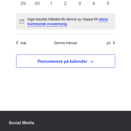
0
0
0
0
0
0
0
29
30
1
2
3
4
5
evenemang
evenemang
evenemang
evenemang
evenemang
evenemang
evenemang
Inga resultat hittades för denna vy. Hoppa till
nästa
Notis
kommande evenemang
.
maj
Denna månad
jul
Prenumerera på kalender
Social Media