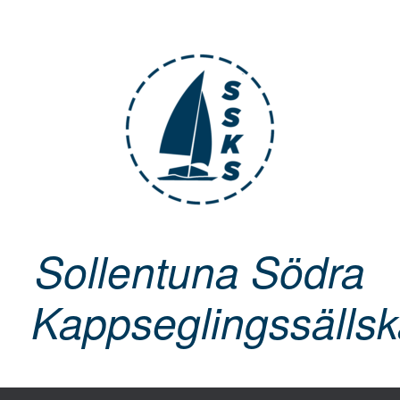
Skip
to
content
Sollentuna Södra
Kappseglingssälls