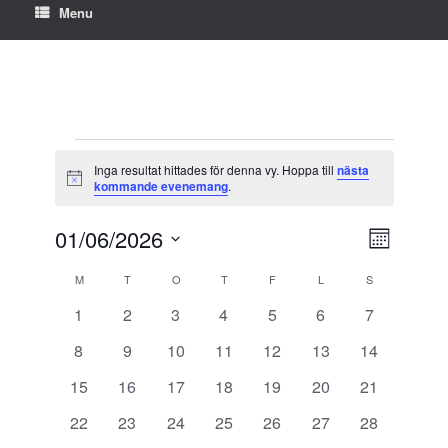
Menu
Evenemang
Inga resultat hittades för denna vy. Hoppa till
nästa
Notis
kommande evenemang
.
01/06/2026
Vy-
Evenemang
Månad
navigering
vynavigerin
Välj
Kalender
M
MÅNDAG
T
TISDAG
O
ONSDAG
T
TORSDAG
F
FREDAG
L
LÖRDAG
S
SÖNDAG
datum.
av
0
0
0
0
0
0
0
1
2
3
4
5
6
7
Evenemang
evenemang
evenemang
evenemang
evenemang
evenemang
evenemang
evenemang
0
0
0
0
0
0
0
8
9
10
11
12
13
14
evenemang
evenemang
evenemang
evenemang
evenemang
evenemang
evenemang
0
0
0
0
0
0
0
15
16
17
18
19
20
21
evenemang
evenemang
evenemang
evenemang
evenemang
evenemang
evenemang
0
0
0
0
0
0
0
22
23
24
25
26
27
28
evenemang
evenemang
evenemang
evenemang
evenemang
evenemang
evenemang