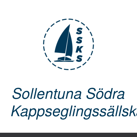
Skip
to
content
Sollentuna Södra
Kappseglingssälls