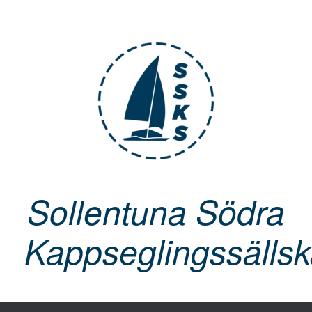
Skip
to
content
Sollentuna Södra
Kappseglingssälls