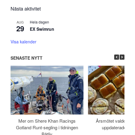
Nästa aktivitet
Hela dagen
AUG
29
EX Swimrun
Visa kalender
SENASTE NYTT
Mer om Shere Khan Racings
Årsmötet valde styr
Gotland Runt-segling i tidningen
uppdaterade sta
Båtliv