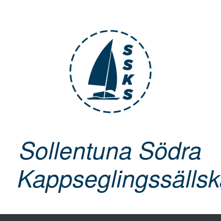
Skip
to
content
Sollentuna Södra
Kappseglingssälls