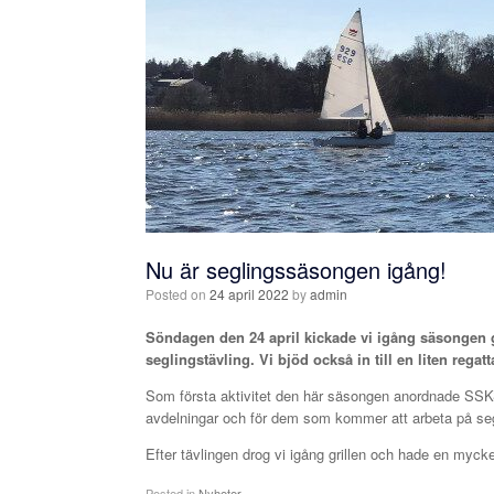
Nu är seglingssäsongen igång!
Posted on
24 april 2022
by
admin
Söndagen den 24 april kickade vi igång säsongen
seglingstävling. Vi bjöd också in till en liten rega
Som första aktivitet den här säsongen anordnade SSKS 
avdelningar och för dem som kommer att arbeta på segl
Efter tävlingen drog vi igång grillen och hade en m
Posted in
Nyheter
.