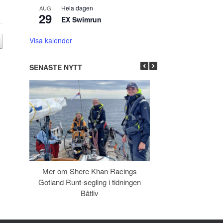
Hela dagen
AUG
29
EX Swimrun
Visa kalender
SENASTE NYTT
Mer om Shere Khan Racings
Årsmötet valde 
Gotland Runt-segling i tidningen
uppdaterade
Båtliv