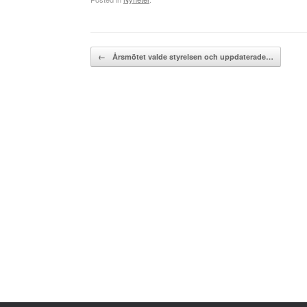
Post navigation
←
Årsmötet valde styrelsen och uppdaterade…