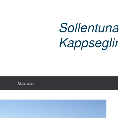
Sollentun
Kappsegli
Aktiviteter