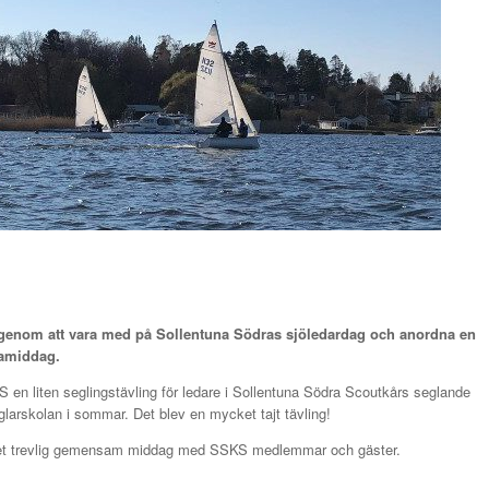
 genom att vara med på Sollentuna Södras sjöledardag och anordna en
ttamiddag.
en liten seglingstävling för ledare i Sollentuna Södra Scoutkårs seglande
arskolan i sommar. Det blev en mycket tajt tävling!
ycket trevlig gemensam middag med SSKS medlemmar och gäster.